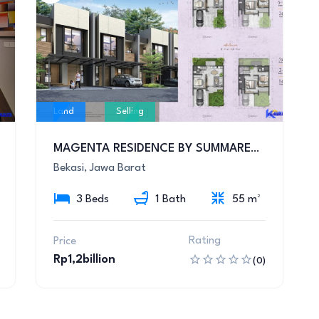
Land
Selling
MAGENTA RESIDENCE BY SUMMARECON BEKASI
Bekasi, Jawa Barat
3 Beds
1 Bath
55 m²
Rating
Price
Rp1,2billion
(0)