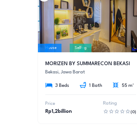
House
Selling
MORIZEN BY SUMMARECON BEKASI
Bekasi, Jawa Barat
3 Beds
1 Bath
55 m²
Rating
Price
Rp1,2billion
(0)