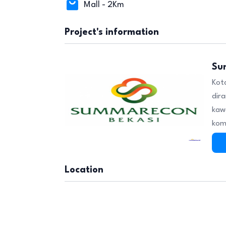
Mall - 2Km
Project's information
Su
Kot
dir
kaw
kom
Location