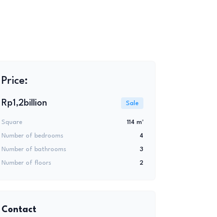
+3
Price:
Rp1,2billion
Sale
Square
114 m²
Number of bedrooms
4
Number of bathrooms
3
Number of floors
2
Contact