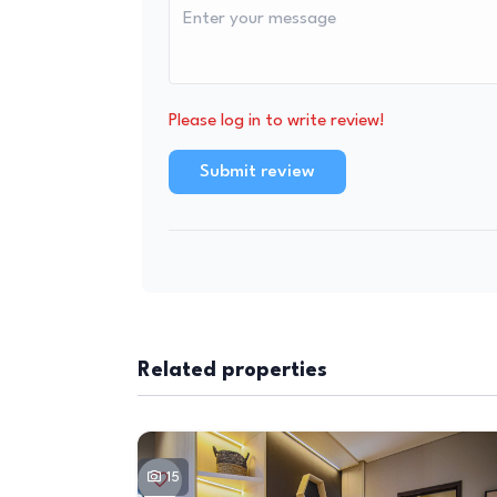
Please log in to write review!
Submit review
Related properties
15