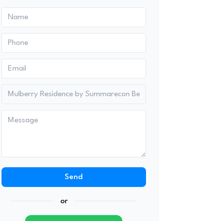
Send
or