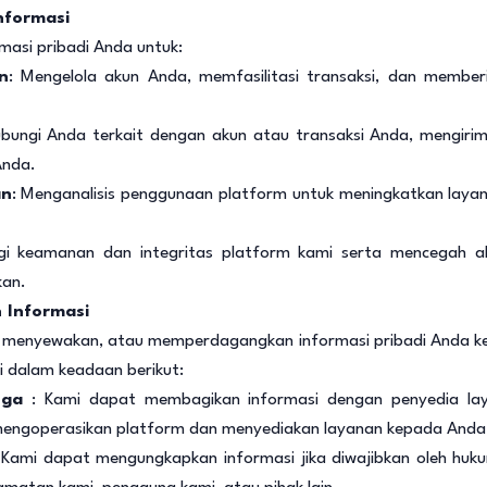
nformasi
asi pribadi Anda untuk:
n
: Mengelola akun Anda, memfasilitasi transaksi, dan membe
ungi Anda terkait dengan akun atau transaksi Anda, mengiri
Anda.
an
: Menganalisis penggunaan platform untuk meningkatkan la
ngi keamanan dan integritas platform kami serta mencegah a
kan.
 Informasi
, menyewakan, atau memperdagangkan informasi pribadi Anda k
i dalam keadaan berikut:
iga
: Kami dapat membagikan informasi dengan penyedia lay
ngoperasikan platform dan menyediakan layanan kepada Anda
 Kami dapat mengungkapkan informasi jika diwajibkan oleh huk