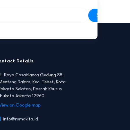
Subscribe
ontact Details
Jl. Raya Casablanca Gedung 88,
Menteng Dalam, Kec. Tebet, Kota
Jakarta Selatan, Daerah Khusus
Ibukota Jakarta 12960
View on Google map
info@rumakita.id