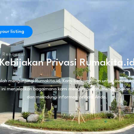
your listing
Renovasi
Kebijakan Privasi Rumakita.i
elah mengunjungi Rumakita.id. Kami berkomitmen untuk melindung
si ini menjelaskan bagaimana kami mengumpulkan, menggunakan,
dan melindungi informasi pribadi Anda.