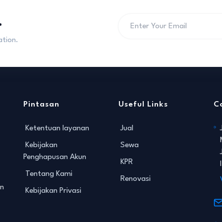
.
ation.
Pintasan
Useful Links
C
Ketentuan layanan
Jual
Kebijakan
Sewa
Penghapusan Akun
KPR
Tentang Kami
Renovasi
an
Kebijakan Privasi