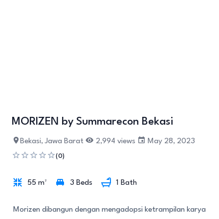
+10
MORIZEN by Summarecon Bekasi
Bekasi, Jawa Barat
2,994 views
May 28, 2023
(0)
55 m²
3 Beds
1 Bath
Morizen dibangun dengan mengadopsi ketrampilan karya