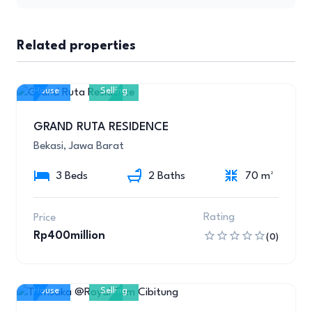
Related properties
House
Selling
10
GRAND RUTA RESIDENCE
Bekasi, Jawa Barat
3 Beds
2 Baths
70 m²
Rating
Price
Rp400million
(0)
House
Selling