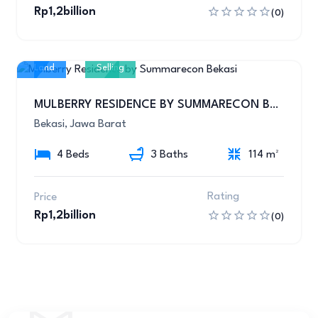
Rp1,2billion
(0)
Land
Selling
8
MULBERRY RESIDENCE BY SUMMARECON BEKASI
Bekasi, Jawa Barat
4 Beds
3 Baths
114 m²
Rating
Price
Rp1,2billion
(0)